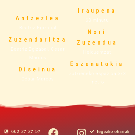
Iraupena
Antzezlea
60 minutu
Beatriz Egizabal
Nori
Zuzendaritza
Zuzendua
Beatriz Egizabal, César
Helduentzat
Marcos
Eszenatokia
Diseinua
Gutxieneko espazioa 3x3
César Marcos
metro
662 27 27 57
legezko oharrak