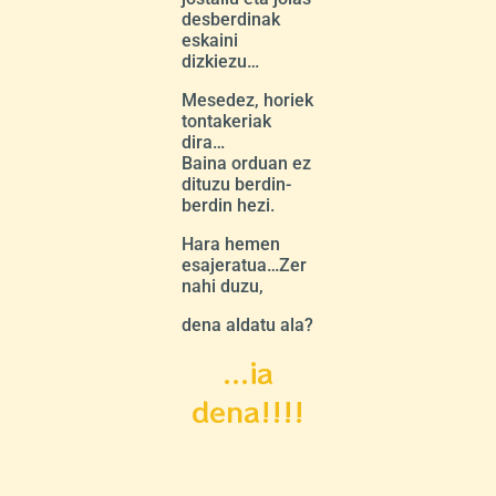
desberdinak
eskaini
dizkiezu…
Mesedez, horiek
tontakeriak
dira…
Baina orduan ez
dituzu berdin-
berdin hezi.
Hara hemen
esajeratua…Zer
nahi duzu,
dena aldatu ala?
...ia
dena!!!!