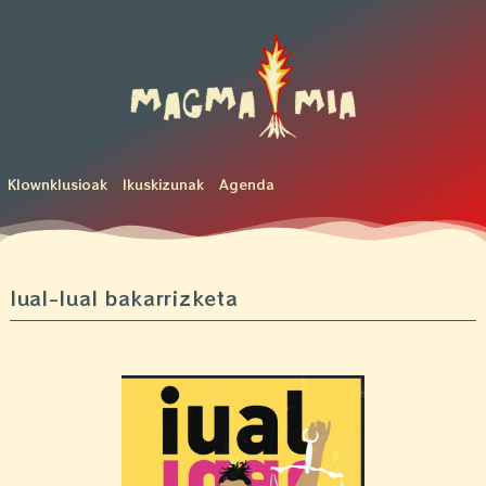
Klownklusioak
Ikuskizunak
Agenda
Iual-Iual bakarrizketa