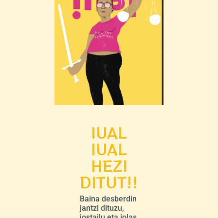
IUAL
IUAL
HEZI
DITUT!!
Baina desberdin
jantzi dituzu,
jostailu eta jolas