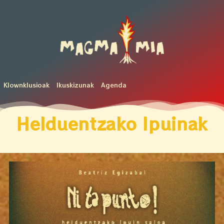
Klownklusioak
Ikuskizunak
Agenda
Helduentzako Ipuinak