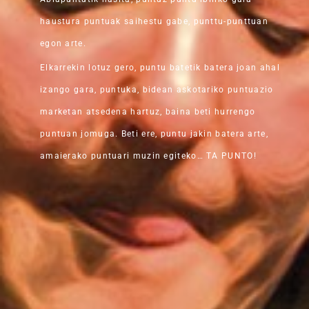
haustura puntuak saihestu gabe, punttu-punttuan
egon arte.
Elkarrekin lotuz gero, puntu batetik batera joan ahal
izango gara, puntuka, bidean askotariko puntuazio
marketan atsedena hartuz, baina beti hurrengo
puntuan jomuga. Beti ere, puntu jakin batera arte,
amaierako puntuari muzin egiteko… TA PUNTO!